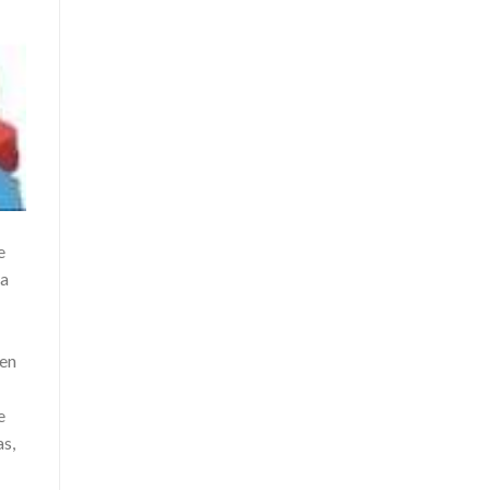
e
na
ten
e
as,