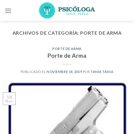
Skip
to
content
ARCHIVOS DE CATEGORÍA:
PORTE DE ARMA
PORTE DE ARMA
Porte de Arma
PUBLICADO EL
NOVIEMBRE 18, 2019
POR
TANIA TANIA
18
Nov